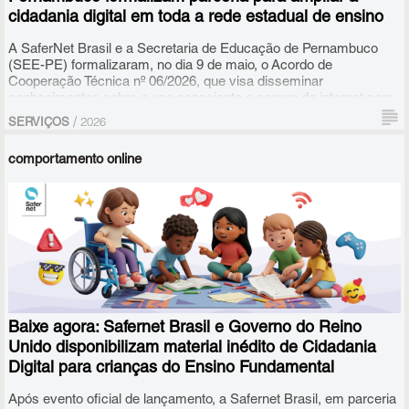
cidadania digital em toda a rede estadual de ensino
A SaferNet Brasil e a Secretaria de Educação de Pernambuco
(SEE-PE) formalizaram, no dia 9 de maio, o Acordo de
Cooperação Técnica nº 06/2026, que visa disseminar
conhecimentos sobre o uso consciente e seguro da internet para
os profissionais da educação e estudantes da Rede Estadual de
/
SERVIÇOS
2026
Ensino. A cooperação chega para estruturar e expandir uma
colaboração que já apresenta resultados históricos no estado.
comportamento online
Baixe agora: Safernet Brasil e Governo do Reino
Unido disponibilizam material inédito de Cidadania
Digital para crianças do Ensino Fundamental
Após evento oficial de lançamento, a Safernet Brasil, em parceria