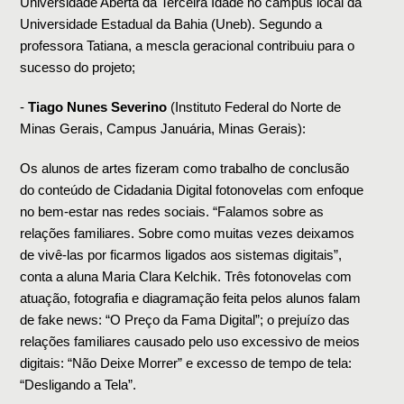
Universidade Aberta da Terceira Idade no campus local da 
Universidade Estadual da Bahia (Uneb). Segundo a 
professora Tatiana, a mescla geracional contribuiu para o 
sucesso do projeto; 
- 
Tiago Nunes Severino
 (Instituto Federal do Norte de 
Minas Gerais, Campus Januária, Minas Gerais):
Os alunos de artes fizeram como trabalho de conclusão 
do conteúdo de Cidadania Digital fotonovelas com enfoque 
no bem-estar nas redes sociais. “Falamos sobre as 
relações familiares. Sobre como muitas vezes deixamos 
de vivê-las por ficarmos ligados aos sistemas digitais”, 
conta a aluna Maria Clara Kelchik. Três fotonovelas com 
atuação, fotografia e diagramação feita pelos alunos falam 
de fake news: “O Preço da Fama Digital”; o prejuízo das 
relações familiares causado pelo uso excessivo de meios 
digitais: “Não Deixe Morrer” e excesso de tempo de tela: 
“Desligando a Tela”.   