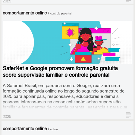
2025
ciência e tecnologia para promover o cuidado emocional entre
adolescentes.
comportamento online
/
controle parental
SaferNet e Google promovem formação gratuita
sobre supervisão familiar e controle parental
A Safernet Brasil, em parceria com o Google, realizará uma
formação continuada online ao longo do segundo semestre de
2025 para apoiar pais, responsáveis, educadores e demais
pessoas interessadas na conscientização sobre supervisão
familiar e ferramentas de controle parental, essenciais para que
crianças e adolescentes possam fazer um uso consciente,
2025
seguro e ético da internet.
comportamento online
/
outros