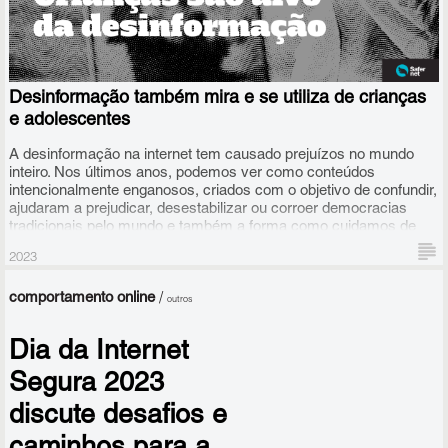
Desinformação também mira e se utiliza de crianças
e adolescentes
A desinformação na internet tem causado prejuízos no mundo
inteiro. Nos últimos anos, podemos ver como conteúdos
intencionalmente enganosos, criados com o objetivo de confundir,
ajudaram a prejudicar, desestabilizar ou corroer democracias
tradicionais pelo mundo e também a forma como cuidamos de
nossa saúde (quem não conhece alguém que tomou um remédio
2023
sem eficácia na pandemia de covid?).
comportamento online
/
outros
Dia da Internet
Segura 2023
discute desafios e