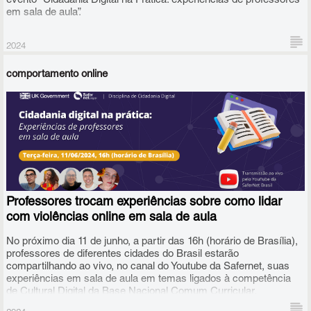
evento “Cidadania Digital na Prática: experiências de professores
em sala de aula”.
2024
comportamento online
No bate-papo, os professores irão partilhar suas experiências na
aplicação da Disciplina de Cidadania Digital, desenvolvida pela
SaferNet e o Governo do Reino Unido, na prática diária com
estudantes, neste segundo semestre.
Professores trocam experiências sobre como lidar
com violências online em sala de aula
No próximo dia 11 de junho, a partir das 16h (horário de Brasília),
professores de diferentes cidades do Brasil estarão
compartilhando ao vivo, no canal do Youtube da Safernet, suas
experiências em sala de aula em temas ligados à competência
de Cultural Digital da Base Nacional Comum Curricular.