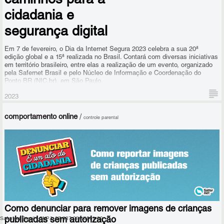
caminhos para a
cidadania e
segurança digital
Em 7 de fevereiro, o Dia da Internet Segura 2023 celebra a sua 20ª
edição global e a 15ª realizada no Brasil. Contará com diversas iniciativas
em território brasileiro, entre elas a realização de um evento, organizado
pela Safernet Brasil e pelo Núcleo de Informação e Coordenação do
Ponto BR (NIC.br), em São Paulo.
2023
comportamento online
/
controle parental
Como denunciar para remover imagens de crianças
SaferNet Brasil | CNPJ: 07.837.984/0001-09
publicadas sem autorização