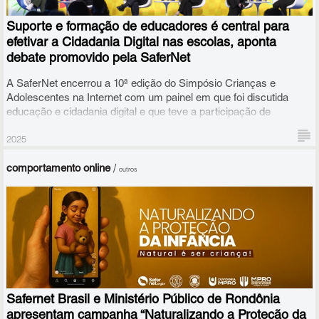
digitais.
Suporte e formação de educadores é central para
efetivar a Cidadania Digital nas escolas, aponta
debate promovido pela SaferNet
A SaferNet encerrou a 10ª edição do Simpósio Crianças e
Adolescentes na Internet com um painel em que foi discutida
educação e cidadania digital e que teve a participação de
educadores, uma representante do MEC e uma estudante.
2025
Este é o segundo encontro formativo de uma série de três
transmissões ao vivo que busca apoiar famílias e professores
comportamento online
/
outros
nestes temas.
O debate “Tecnologias e Educação: Qual o papel dos educadores
em um novo mundo digital?” foi mediado pela psicóloga Bianca
Orrico, doutora em Estudos da Criança pela Universidade do
Safernet Brasil e Ministério Público de Rondônia
Minho, em Portugal.
apresentam campanha “Naturalizando a Proteção da