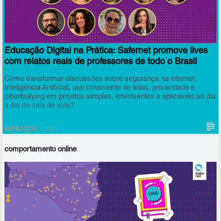
Educação Digital na Prática: Safernet promove lives
com relatos reais de professores de todo o Brasil
Como transformar discussões sobre segurança na internet,
Inteligência Artificial, uso consciente de telas, privacidade e
ciberbullying em projetos simples, envolventes e aplicáveis ao dia
a dia da sala de aula?
/
SERVIÇOS
2026
comportamento online
Para responder a essa pergunta com quem vive a realidade
escolar na pele, a Safernet Brasil realizará, nos dias 04 e 05 de
agosto, às 19h, a série de transmissões ao vivo "
Educação digital