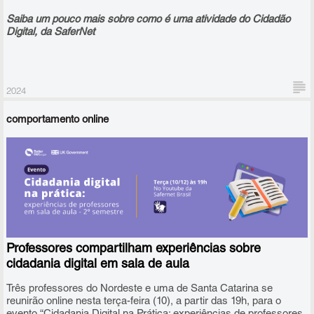
Saiba um pouco mais sobre como é uma atividade do Cidadão
Digital, da SaferNet
2024
comportamento online
Era para ser uma atividade de 50 minutos do programa Cidadão
Digital, da SaferNet e da Meta, sobre uso ético, seguro e
responsável da internet, no Centro para Crianças e Adolescentes
(CCA) Sítio da Casa Pintada, na região de São Miguel Paulista,
na zona leste de São Paulo, mas o conteúdo apresentado pela
Professores compartilham experiências sobre
embaixadora Julia Fernandes, de 18 anos, proporcionou também
cidadania digital em sala de aula
alguns minutos de sonho para cerca de 80 crianças e
adolescentes que frequentam o local no contraturno da escola.
Três professores do Nordeste e uma de Santa Catarina se
reunirão online nesta terça-feira (10), a partir das 19h, para o