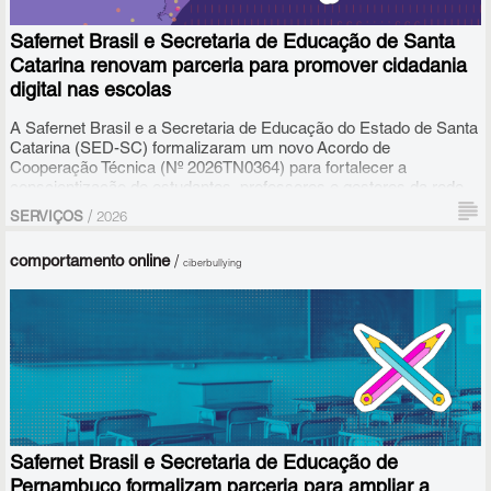
na prática: compartilhamento de experiências de professores
".
Safernet Brasil e Secretaria de Educação de Santa
Catarina renovam parceria para promover cidadania
digital nas escolas
A Safernet Brasil e a Secretaria de Educação do Estado de Santa
Catarina (SED-SC) formalizaram um novo Acordo de
Cooperação Técnica (Nº 2026TN0364) para fortalecer a
conscientização de estudantes, professores e gestores da rede
pública sobre o uso seguro e responsável da internet. A parceria,
/
SERVIÇOS
2026
celebrada formalmente desde 2019, entra agora em seu quarto
acordo consecutivo, garantindo a continuidade das atividades em
comportamento online
/
ciberbullying
conjunto até 2028.
Safernet Brasil e Secretaria de Educação de
Pernambuco formalizam parceria para ampliar a