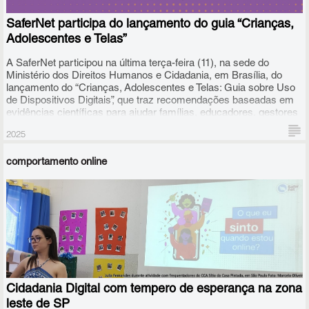
SaferNet participa do lançamento do guia “Crianças,
Adolescentes e Telas”
A SaferNet participou na última terça-feira (11), na sede do
Ministério dos Direitos Humanos e Cidadania, em Brasília, do
lançamento do “Crianças, Adolescentes e Telas: Guia sobre Uso
de Dispositivos Digitais”, que traz recomendações baseadas em
evidências científicas para ajudar famílias, educadores, gestores
e toda a sociedade a tomar decisões sobre o tema, e serve de
2025
base às políticas públicas nas áreas de saúde, educação,
assistência social e proteção do Governo Federal.
comportamento online
Cidadania Digital com tempero de esperança na zona
leste de SP