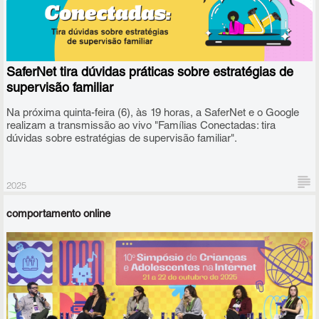
A SaferNet recebeu, até 27 de novembro, as inscrições de 54
projetos de todo o Brasil vindos da rede de escolas que
participaram em 2025 da Disciplina de Cidadania Digital, iniciativa
SaferNet tira dúvidas práticas sobre estratégias de
a qual o prêmio está atrelado. Desses, nove foram selecionados
para a semifinal.
supervisão familiar
Na próxima quinta-feira (6), às 19 horas, a SaferNet e o Google
realizam a transmissão ao vivo "Famílias Conectadas: tira
dúvidas sobre estratégias de supervisão familiar".
2025
comportamento online
O bate-papo reunirá especialistas que responderão as principais
dúvidas de pais e educadores sobre estratégias de supervisão
familiar e proteção de crianças e adolescentes em ambientes