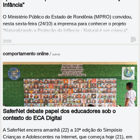
Infância”
O Ministério Público do Estado de Rondônia (MPRO) convidou, 
nesta sexta-feira (24/10) a imprensa para conhecer o projeto 
“Naturalizando a Proteção da Infância - Natural é ser criança”, 
cujo objetivo é o fortalecimento da proteção integral da infância no 
2025
ambiente digital, frente a r
comportamento online
/
outros
SaferNet debate papel dos educadores sob o
contexto do ECA Digital
A SaferNet encerra amanhã (22) a 10ª edição do Simpósio 
Crianças e Adolescentes na Internet, que começa hoje (21), em 