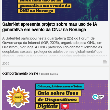
SaferNet apresenta projeto sobre mau uso de IA
generativa em evento da ONU na Noruega
A SaferNet participou nesta quarta-feira (25) do Fórum de
Governança da Internet (IGF, 2025), organizado pela ONU, em
Lillestrom, Noruega. A ONG participou do debate “Combate às
deepfakes sexuais: protegendo adolescentes globalmente” que
abordou, entre outros temas, como escolas poderão implementar
cidadania digital e conhecimento sobre os perigos das deepfakes
2025
sexuais.
comportamento online
/
controle parental