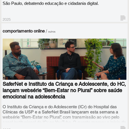
São Paulo, debatendo educação e cidadania digital. 
2025
comportamento online
/
outros
SaferNet e Instituto da Criança e Adolescente, do HC,
lançam websérie “Bem-Estar no Plural” sobre saúde
emocional na adolescência
O Instituto da Criança e do Adolescente (ICr) do Hospital das
Clínicas da USP e a SaferNet Brasil lançaram esta semana a
websérie “Bem-Estar no Plural”, com transmissão ao vivo pelo
canal institucional do ICr no YouTube. O evento marcou o início de
uma importante ação de saúde pública que une comunicação,