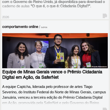
com o Governo do Reino Unido, já disponibiliza para download o
caderno de aulas
"O que é, o que é: Cidadania Digital?".
2026
comportamento online
/
outros
Equipe de Minas Gerais vence o Prêmio Cidadania
Digital em Ação, da SaferNet
A equipe Captcha, liderada pelo professor de artes Tiago 
Severino, do Instituto Federal do Norte de Minas Gerais, campus 
Januária, venceu a terceira edição do Prêmio Cidadania Digital 
em Ação, promovida pela SaferNet e pelo Governo do Reino 
Unido.