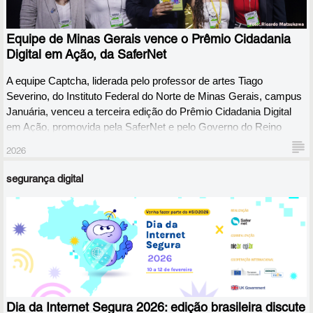
estabelecer acordos claros sobre o uso da tecnologia,
respeitando a privacidade e a autonomia progressiva conforme a
maturidade de cada jovem.
Equipe de Minas Gerais vence o Prêmio Cidadania
Digital em Ação, da SaferNet
A equipe Captcha, liderada pelo professor de artes Tiago 
Severino, do Instituto Federal do Norte de Minas Gerais, campus 
Januária, venceu a terceira edição do Prêmio Cidadania Digital 
em Ação, promovida pela SaferNet e pelo Governo do Reino 
Unido.
2026
segurança digital
Dia da Internet Segura 2026: edição brasileira discute