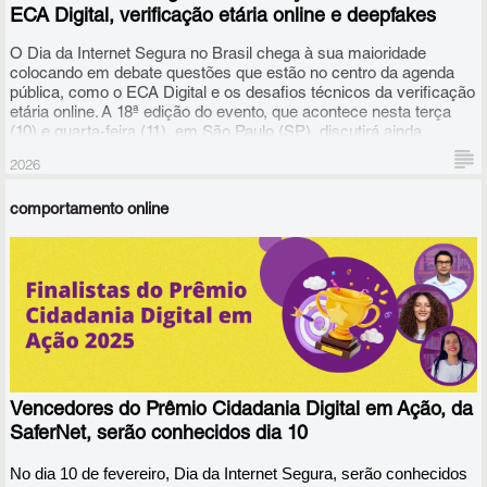
ECA Digital, verificação etária online e deepfakes
O Dia da Internet Segura no Brasil chega à sua maioridade
colocando em debate questões que estão no centro da agenda
pública, como o ECA Digital e os desafios técnicos da verificação
etária online. A 18ª edição do evento, que acontece nesta terça
(10) e quarta-feira (11), em São Paulo (SP), discutirá ainda
educação e cidadania digital, uso de inteligência artificial na
2026
produção de deepfakes sexuais, riscos de fragmentação da
Internet, caminhos para a construção de um ambiente online
comportamento online
mais seguro e aberto, entre outros temas.
Vencedores do Prêmio Cidadania Digital em Ação, da
SaferNet, serão conhecidos dia 10
No dia 10 de fevereiro, Dia da Internet Segura, serão conhecidos 