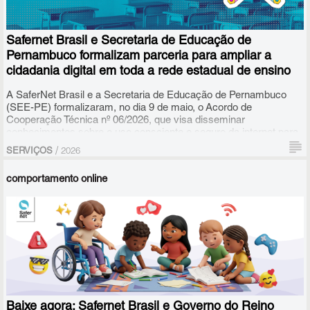
Safernet Brasil e Secretaria de Educação de
Pernambuco formalizam parceria para ampliar a
cidadania digital em toda a rede estadual de ensino
A SaferNet Brasil e a Secretaria de Educação de Pernambuco
(SEE-PE) formalizaram, no dia 9 de maio, o Acordo de
Cooperação Técnica nº 06/2026, que visa disseminar
conhecimentos sobre o uso consciente e seguro da internet para
os profissionais da educação e estudantes da Rede Estadual de
/
SERVIÇOS
2026
Ensino. A cooperação chega para estruturar e expandir uma
colaboração que já apresenta resultados históricos no estado.
comportamento online
Baixe agora: Safernet Brasil e Governo do Reino