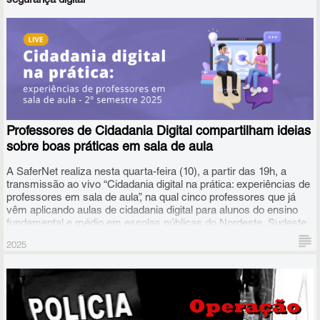
segurança digital
A SaferNet recebeu, até 27 de novembro, as inscrições de 54
projetos de todo o Brasil vindos da rede de escolas que
participaram em 2025 da Disciplina de Cidadania Digital, iniciativa
Professores de Cidadania Digital compartilham ideias
a qual o prêmio está atrelado. Desses, nove foram selecionados
para a semifinal.
sobre boas práticas em sala de aula
A SaferNet realiza nesta quarta-feira (10), a partir das 19h, a
transmissão ao vivo “Cidadania digital na prática: experiências de
professores em sala de aula”, na qual cinco professores que já
vêm aplicando aulas de cidadania digital para alunos do ensino
fundamental e médio em escolas públicas do Nordeste, Sudeste
e Sul do país trocarão ideias sobre como tem sido esse trabalho.
2025