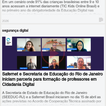
Em um cenário onde 91% das crianças brasileiras entre 9 e 10
anos acessam a internet diariamente (TIC Kids Online Brasil) e
no primeiro ano da obrigatoriedade da Educação Digital nas
escolas, a SaferNet Brasil, em parceria com o Governo do Reino
Unido, anuncia o lançamento de um novo recurso educacional
2026
gratuito: o caderno de aulas "O que é, o que é: Cidadania Digital?".
segurança digital
Safernet e Secretaria de Educação do Rio de Janeiro
iniciam parceria para formação de professores em
Cidadania Digital
A Secretaria de Estado de Educação do Rio de Janeiro
(SEEDUC-RJ) e a Safernet Brasil iniciaram no dia 15 de abril as
ações previstas no Acordo de Cooperação Técnica assinado por
ambas as instituições e publicado no Diário Oficial em fevereiro