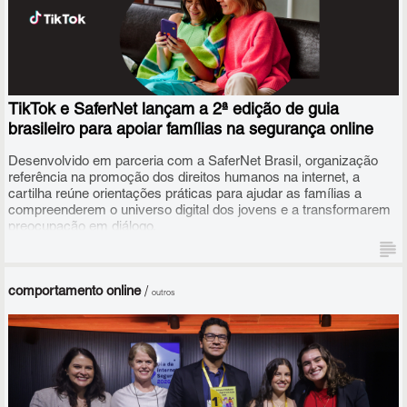
A iniciativa global tem como objetivo envolver diferentes atores,
públicos e privados, na promoção de atividades de
conscientização em torno do uso seguro, consciente e
TikTok e SaferNet lançam a 2ª edição de guia
responsável das tecnologias digitais.
brasileiro para apoiar famílias na segurança online
Desenvolvido em parceria com a SaferNet Brasil, organização
referência na promoção dos direitos humanos na internet, a
cartilha reúne orientações práticas para ajudar as famílias a
compreenderem o universo digital dos jovens e a transformarem
preocupação em diálogo.
comportamento online
/
outros
O material também traz dicas valiosas para que os responsáveis
possam reconhecer sinais de alerta e encontrar caminhos para