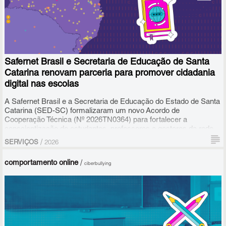
Para responder a essa pergunta com quem vive a realidade
escolar na pele, a Safernet Brasil realizará, nos dias 04 e 05 de
agosto, às 19h, a série de transmissões ao vivo "
Educação digital
na prática: compartilhamento de experiências de professores
".
Safernet Brasil e Secretaria de Educação de Santa
Catarina renovam parceria para promover cidadania
digital nas escolas
A Safernet Brasil e a Secretaria de Educação do Estado de Santa
Catarina (SED-SC) formalizaram um novo Acordo de
Cooperação Técnica (Nº 2026TN0364) para fortalecer a
conscientização de estudantes, professores e gestores da rede
pública sobre o uso seguro e responsável da internet. A parceria,
/
SERVIÇOS
2026
celebrada formalmente desde 2019, entra agora em seu quarto
acordo consecutivo, garantindo a continuidade das atividades em
comportamento online
/
ciberbullying
conjunto até 2028.