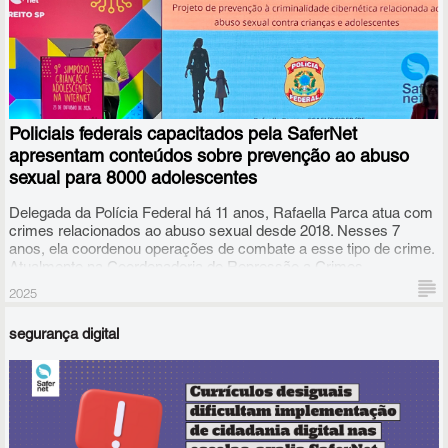
Policiais federais capacitados pela SaferNet
apresentam conteúdos sobre prevenção ao abuso
sexual para 8000 adolescentes
Delegada da Polícia Federal há 11 anos, Rafaella Parca atua com
crimes relacionados ao abuso sexual desde 2018. Nesses 7
anos, ela coordenou operações de combate a esse tipo de crime.
Atualmente na Coordenadoria de Repressão a Crimes
Cibernéticos relacionados ao Abuso Sexual Infanto Juvenil da PF,
2025
ela lidera o projeto Guardiões da Infância, que leva policiais às
escolas, não para punir, mas para prevenir.
segurança digital