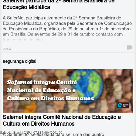
SaferNet participa da 2ª Semana Brasileira de
Educação Midiática
A SaferNet participa ativamente da 2ª Semana Brasileira de
Educação Midiática, organizada pela Secretaria de Comunicação
da Presidência da República, de 29 de outubro a 1º de novembro,
em Brasília. Os eventos de 29 a 31 de outubro contarão com
transmissão ao vivo.
2024
segurança digital
Este ano, o tema da semana é “Conectando diversidades e
territórios”. Além de celebrar a diversidade brasileira, o mote
levanta a questão sobre como diferentes realidades e contextos,
desde os grandes centros urbanos até as comunidades
tradicionais definem a nossa experiência com a informação nos
Safernet integra Comitê Nacional de Educação e
meios digitais.
Cultura em Direitos Humanos
SaferNet Brasil | CNPJ: 07.837.984/0001-09
A Safernet foi selecionada para ser uma das quatro