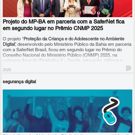
Projeto do MP-BA em parceria com a SaferNet fica
em segundo lugar no Prêmio CNMP 2025
O projeto “
Proteção da Criança e do Adolescente no Ambiente
Digital
”, desenvolvido pelo Ministério Público da Bahia em parceria
com a SaferNet Brasil, ficou em segundo lugar no Prêmio do
Conselho Nacional do Ministério Público (CNMP) 2025, na
categoria Atuação Finalística II – Saúde, educação, infância e
juventude.
2025
segurança digital
O anúncio do resultado das diversas categorias da premiação
ocorreu nesta quarta-feira (10/09), em cerimônia realizada em
Brasília.