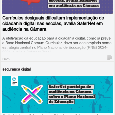
Currículos desiguais dificultam implementação de
cidadania digital nas escolas, avalia SaferNet em
audiência na Câmara
A efetivação da educação para a cidadania digital, como já prevê
a Base Nacional Comum Curricular, deve ser contemplada como
estratégia central no Plano Nacional de Educação (PNE) 2024-
2034, avalia a Safernet Brasil.
2025
segurança digital
Na última terça-feira (27), o gerente de projetos da SaferNet,
Guilherme Alves, foi convidado pela deputada Tabata Amaral
(PSB-SP) para uma audiência pública na Câmara dos Deputados