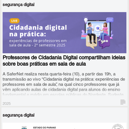
Internet, caminhos para a construção de um ambiente online
segurança digital
mais seguro e aberto, entre outros temas.
Professores de Cidadania Digital compartilham ideias
sobre boas práticas em sala de aula
A SaferNet realiza nesta quarta-feira (10), a partir das 19h, a
transmissão ao vivo “Cidadania digital na prática: experiências de
professores em sala de aula”, na qual cinco professores que já
vêm aplicando aulas de cidadania digital para alunos do ensino
fundamental e médio em escolas públicas do Nordeste, Sudeste
e Sul do país trocarão ideias sobre como tem sido esse trabalho.
2025
segurança digital