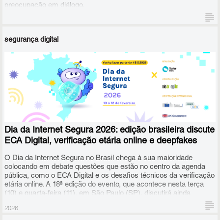
preocupação em diálogo.
segurança digital
O material também traz dicas valiosas para que os responsáveis
possam reconhecer sinais de alerta e encontrar caminhos para
estabelecer acordos claros sobre o uso da tecnologia,
respeitando a privacidade e a autonomia progressiva conforme a
maturidade de cada jovem.
Dia da Internet Segura 2026: edição brasileira discute
ECA Digital, verificação etária online e deepfakes
O Dia da Internet Segura no Brasil chega à sua maioridade
colocando em debate questões que estão no centro da agenda
pública, como o ECA Digital e os desafios técnicos da verificação
etária online. A 18ª edição do evento, que acontece nesta terça
(10) e quarta-feira (11), em São Paulo (SP), discutirá ainda
educação e cidadania digital, uso de inteligência artificial na
2026
produção de deepfakes sexuais, riscos de fragmentação da