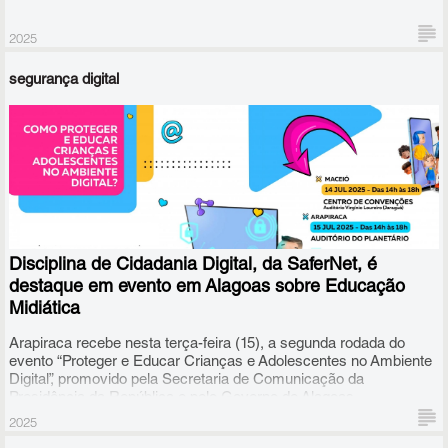
2025
segurança digital
O curso permite que professores de qualquer campo do
conhecimento possam dar aulas da Disciplina de Cidadania
Digital, desenvolvida pela SaferNet e pelo Governo do Reino
Unido, para alunos dos dois últimos anos do Ensino Fundamental
e para os três anos do Ensino Médio.
Disciplina de Cidadania Digital, da SaferNet, é
destaque em evento em Alagoas sobre Educação
Midiática
Arapiraca recebe nesta terça-feira (15), a segunda rodada do
evento “Proteger e Educar Crianças e Adolescentes no Ambiente
Digital”, promovido pela Secretaria de Comunicação da
Presidência da República e pelo Governo de Alagoas.
2025