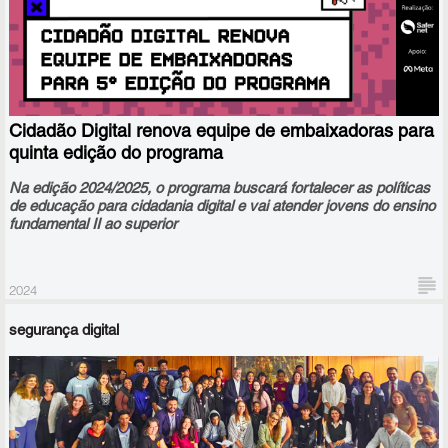
Cidadão Digital renova equipe de embaixadoras para
quinta edição do programa
Na edição 2024/2025, o programa buscará fortalecer as políticas
de educação para cidadania digital e vai atender jovens do ensino
fundamental II ao superior
2024
Em seguida, foi realizada a primeira reunião da atual composição
segurança digital
do colegiado. O comitê foi criado em 2003 e havia sido
interrompido na gestão anterior do governo federal.
A SaferNet Brasil concluiu a seleção e terá três estudantes como