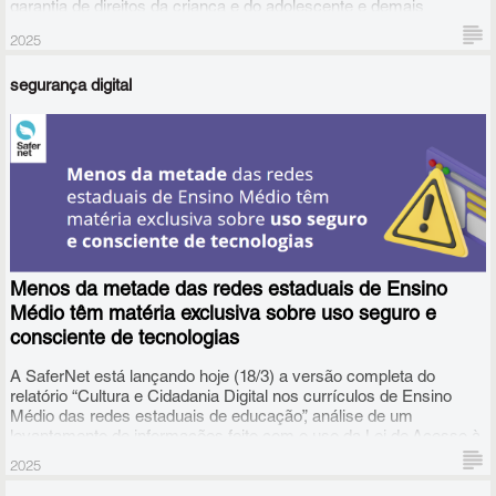
garantia de direitos da criança e do adolescente e demais
gestores públicos. O evento também está aberto para os
2025
adolescentes e suas famílias e os ajudarão a enfrentar os
desafios da era digital.
segurança digital
Menos da metade das redes estaduais de Ensino
Médio têm matéria exclusiva sobre uso seguro e
consciente de tecnologias
A SaferNet está lançando hoje (18/3) a versão completa do
relatório “Cultura e Cidadania Digital nos currículos de Ensino
Médio das redes estaduais de educação”, análise de um
levantamento de informações feito com o uso da Lei de Acesso à
Informação (LAI) e realizado junto às secretarias estaduais de
2025
Educação das 27 unidades da federação.