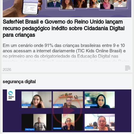
SaferNet Brasil e Governo do Reino Unido lançam
recurso pedagógico inédito sobre Cidadania Digital
para crianças
Em um cenário onde 91% das crianças brasileiras entre 9 e 10
anos acessam a internet diariamente (TIC Kids Online Brasil) e
no primeiro ano da obrigatoriedade da Educação Digital nas
escolas, a SaferNet Brasil, em parceria com o Governo do Reino
Unido, anuncia o lançamento de um novo recurso educacional
2026
gratuito: o caderno de aulas "O que é, o que é: Cidadania Digital?".
segurança digital