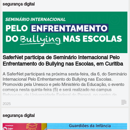
segurança digital
A Disciplina de Cidadania Digital, da SaferNet, que pode ser
aplicada no Ensino Médio e Fundamental, foi destaque na
primeira rodada do evento, nesta segunda (14), em Maceió, e
SaferNet participa de Seminário Internacional Pelo
estará em evidência novamente nesta terça-feira (15) na edição
de Arapiraca, no agreste alagoano.
Enfrentamento do Bullying nas Escolas, em Curitiba
A SaferNet participará na próxima sexta-feira, dia 6, do Seminário
Internacional Pelo Enfrentamento do Bullying nas Escolas.
Promovido pela Unesco e pelo Ministério da Educação, o evento
começa nesta quinta-feira (5) e será realizado no campus
Rebouças, da Universidade Federal do Paraná, no centro de
Curitiba.
2025
segurança digital