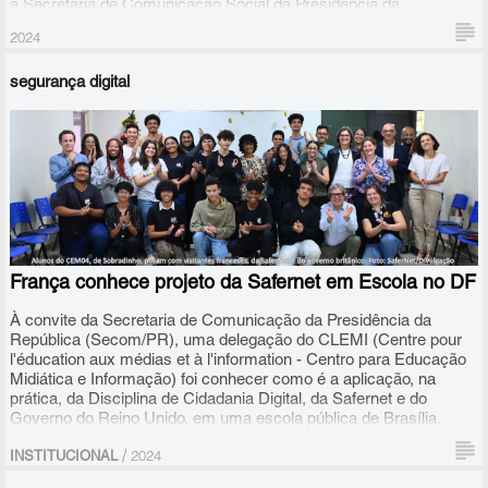
a Secretaria de Comunicação Social da Presidência da
República, o Ministério Público Federal, a Meta e o Conselho
2024
Nacional da Juventude debateram conosco sobre o tema
proposto a partir dos compromissos firmados pelo Brasil na 1ª
segurança digital
Conferência Global Ministerial para o Fim da Violência Sexual
contra Crianças e Adolescentes, realizada em Bogotá
França conhece projeto da Safernet em Escola no DF
À convite da Secretaria de Comunicação da Presidência da
República (Secom/PR), uma delegação do CLEMI (Centre pour
l'éducation aux médias et à l'information - Centro para Educação
Midiática e Informação) foi conhecer como é a aplicação, na
prática, da Disciplina de Cidadania Digital, da Safernet e do
Governo do Reino Unido, em uma escola pública de Brasília.
/
INSTITUCIONAL
2024