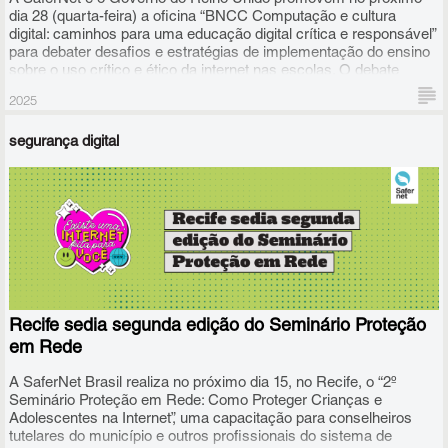
dia 28 (quarta-feira) a oficina “BNCC Computação e cultura
digital: caminhos para uma educação digital crítica e responsável”
para debater desafios e estratégias de implementação do ensino
sobre o uso crítico e ético da internet nas escolas. O debate
ocorrerá no FIB15, o 15º Fórum da Internet no Brasil, que será
2025
realizado em Salvador, entre 26 e 30 de maio.
segurança digital
Recife sedia segunda edição do Seminário Proteção
em Rede
A SaferNet Brasil realiza no próximo dia 15, no Recife, o “2º
Seminário Proteção em Rede: Como Proteger Crianças e
Adolescentes na Internet”, uma capacitação para conselheiros
tutelares do município e outros profissionais do sistema de