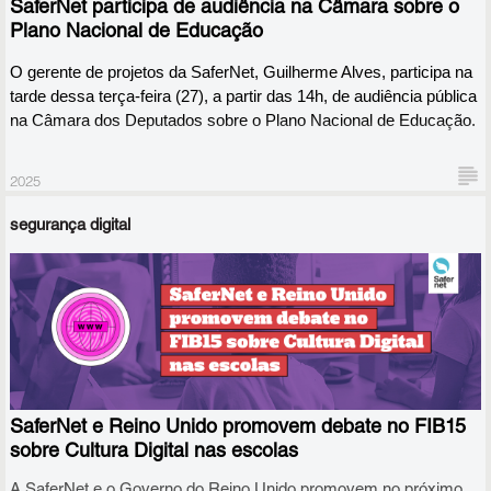
SaferNet participa de audiência na Câmara sobre o
sobre o PNE, mais especificamente sobre contribuições para o
objetivo 7 do plano, que trata de Cidadania Digital, conectividade e
Plano Nacional de Educação
tecnologia.
O gerente de projetos da SaferNet, Guilherme Alves, participa na 
tarde dessa terça-feira (27), a partir das 14h, de audiência pública 
na Câmara dos Deputados sobre o Plano Nacional de Educação. 
2025
segurança digital
SaferNet e Reino Unido promovem debate no FIB15
sobre Cultura Digital nas escolas
A SaferNet e o Governo do Reino Unido promovem no próximo