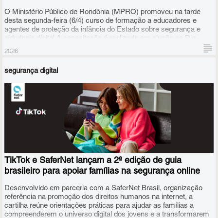
O Ministério Público de Rondônia (MPRO) promoveu na tarde
desta segunda-feira (6/4) curso de formação a educadores e
agentes de proteção da infância do Estado sobre segurança e
cidadania digital.A capacitação é realizada em alusão ao Dia
Nacional de Combate ao Bullying e à Violência na Escola,
2026
instituído pela Lei nº 13.185/2015.
segurança digital
TikTok e SaferNet lançam a 2ª edição de guia
brasileiro para apoiar famílias na segurança online
Desenvolvido em parceria com a SaferNet Brasil, organização
referência na promoção dos direitos humanos na internet, a
cartilha reúne orientações práticas para ajudar as famílias a
compreenderem o universo digital dos jovens e a transformarem