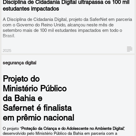
Disciplina de Cidadania Digital ultrapassa os 100 mil
estudantes impactados
A Disciplina de Cidadania Digital, projeto da SaferNet em parceria
com o Governo do Reino Unido, alcançou neste mês de
setembro mais de 100 mil estudantes impactados em todo o
Brasil.
2025
segurança digital
Projeto do
Ministério Público
Mais exatamente, 101.849 estudantes, a maioria do ensino médio,
da Bahia e
de 817 escolas de todo o país, a maioria estaduais, em 513
municípios de todas as 27 unidades federativas, tiveram contato
Safernet é finalista
com o conteúdo do projeto desde o início de sua implementação,
em prêmio nacional
em 2023.
O projeto “
Proteção da Criança e do Adolescente no Ambiente Digital
”,
desenvolvido pelo Ministério Público da Bahia em parceria com a