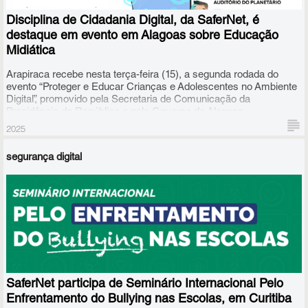
Unido, para alunos dos dois últimos anos do Ensino Fundamental
e para os três anos do Ensino Médio.
Disciplina de Cidadania Digital, da SaferNet, é
destaque em evento em Alagoas sobre Educação
Midiática
Arapiraca recebe nesta terça-feira (15), a segunda rodada do
evento “Proteger e Educar Crianças e Adolescentes no Ambiente
Digital”, promovido pela Secretaria de Comunicação da
Presidência da República e pelo Governo de Alagoas.
2025
segurança digital
A Disciplina de Cidadania Digital, da SaferNet, que pode ser
aplicada no Ensino Médio e Fundamental, foi destaque na
primeira rodada do evento, nesta segunda (14), em Maceió, e
SaferNet participa de Seminário Internacional Pelo
estará em evidência novamente nesta terça-feira (15) na edição
de Arapiraca, no agreste alagoano.
Enfrentamento do Bullying nas Escolas, em Curitiba