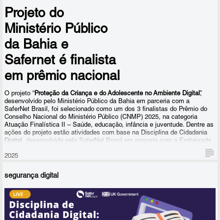
Projeto do
Ministério Público
Mais exatamente, 101.849 estudantes, a maioria do ensino médio,
da Bahia e
de 817 escolas de todo o país, a maioria estaduais, em 513
municípios de todas as 27 unidades federativas, tiveram contato
Safernet é finalista
com o conteúdo do projeto desde o início de sua implementação,
em prêmio nacional
em 2023.
O projeto “
Proteção da Criança e do Adolescente no Ambiente Digital
”,
desenvolvido pelo Ministério Público da Bahia em parceria com a
SaferNet Brasil, foi selecionado como um dos 3 finalistas do Prêmio do
Conselho Nacional do Ministério Público (CNMP) 2025, na categoria
Atuação Finalística II – Saúde, educação, infância e juventude. Dentre as
ações do projeto estão atividades com base na
Disciplina de Cidadania
Digital
, desenvolvida pela SaferNet Brasil em parceria com a Embaixada
do Reino Unido.
2025
segurança digital