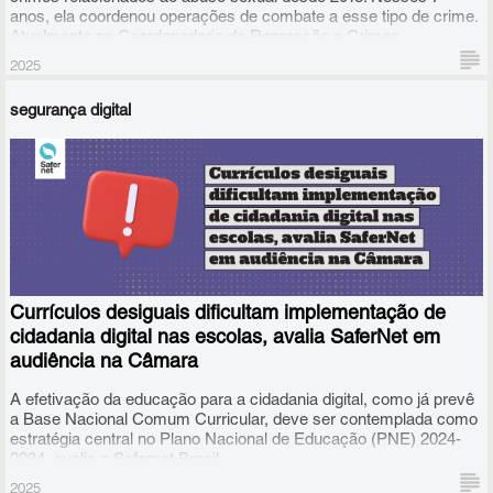
anos, ela coordenou operações de combate a esse tipo de crime.
Atualmente na Coordenadoria de Repressão a Crimes
Cibernéticos relacionados ao Abuso Sexual Infanto Juvenil da PF,
2025
ela lidera o projeto Guardiões da Infância, que leva policiais às
escolas, não para punir, mas para prevenir.
segurança digital
Currículos desiguais dificultam implementação de
cidadania digital nas escolas, avalia SaferNet em
audiência na Câmara
A efetivação da educação para a cidadania digital, como já prevê
a Base Nacional Comum Curricular, deve ser contemplada como
estratégia central no Plano Nacional de Educação (PNE) 2024-
2034, avalia a Safernet Brasil.
2025