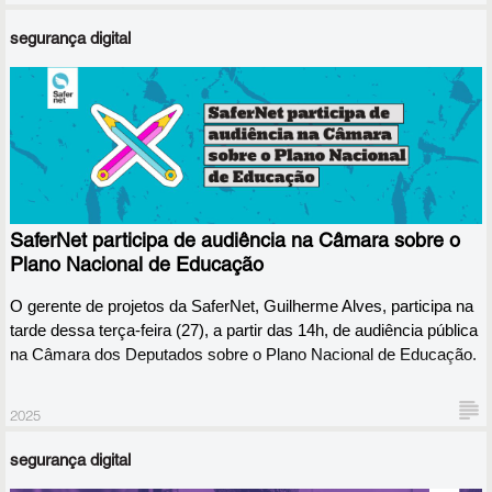
segurança digital
Na última terça-feira (27), o gerente de projetos da SaferNet,
Guilherme Alves, foi convidado pela deputada Tabata Amaral
(PSB-SP) para uma audiência pública na Câmara dos Deputados
SaferNet participa de audiência na Câmara sobre o
sobre o PNE, mais especificamente sobre contribuições para o
objetivo 7 do plano, que trata de Cidadania Digital, conectividade e
Plano Nacional de Educação
tecnologia.
O gerente de projetos da SaferNet, Guilherme Alves, participa na 
tarde dessa terça-feira (27), a partir das 14h, de audiência pública 
na Câmara dos Deputados sobre o Plano Nacional de Educação. 
2025
segurança digital