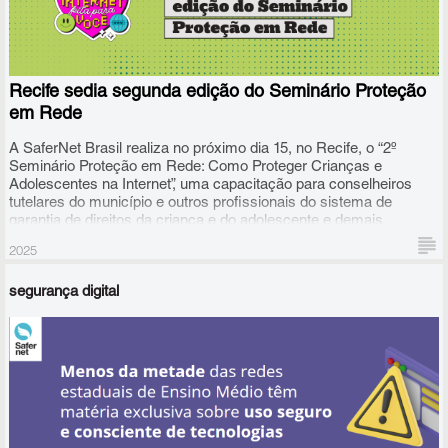
Recife sedia segunda edição do Seminário Proteção
em Rede
A SaferNet Brasil realiza no próximo dia 15, no Recife, o “2º
Seminário Proteção em Rede: Como Proteger Crianças e
Adolescentes na Internet”, uma capacitação para conselheiros
tutelares do município e outros profissionais do sistema de
garantia de direitos da criança e do adolescente e demais
gestores públicos. O evento também está aberto para os
2025
adolescentes e suas famílias e os ajudarão a enfrentar os
desafios da era digital.
segurança digital