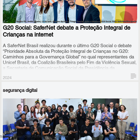
G20 Social: SaferNet debate a Proteção Integral de
Crianças na internet
A SaferNet Brasil realizou durante o último G20 Social o debate
“Prioridade Absoluta da Proteção Integral de Crianças no G20:
Caminhos para a Governança Global” no qual representantes da
Unicef Brasil, da Coalizão Brasileira pelo Fim da Violência Sexual,
a Secretaria de Comunicação Social da Presidência da
República, o Ministério Público Federal, a Meta e o Conselho
2024
Nacional da Juventude debateram conosco sobre o tema
proposto a partir dos compromissos firmados pelo Brasil na 1ª
segurança digital
Conferência Global Ministerial para o Fim da Violência Sexual
contra Crianças e Adolescentes, realizada em Bogotá
SaferNet Brasil | CNPJ: 07.837.984/0001-09