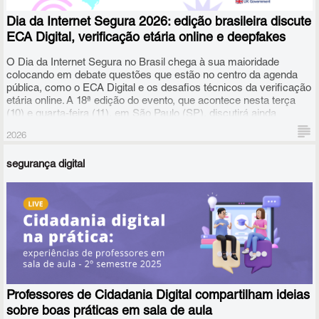
respeitando a privacidade e a autonomia progressiva conforme a
maturidade de cada jovem.
Dia da Internet Segura 2026: edição brasileira discute
ECA Digital, verificação etária online e deepfakes
O Dia da Internet Segura no Brasil chega à sua maioridade
colocando em debate questões que estão no centro da agenda
pública, como o ECA Digital e os desafios técnicos da verificação
etária online. A 18ª edição do evento, que acontece nesta terça
(10) e quarta-feira (11), em São Paulo (SP), discutirá ainda
educação e cidadania digital, uso de inteligência artificial na
2026
produção de deepfakes sexuais, riscos de fragmentação da
Internet, caminhos para a construção de um ambiente online
segurança digital
mais seguro e aberto, entre outros temas.
Professores de Cidadania Digital compartilham ideias
sobre boas práticas em sala de aula