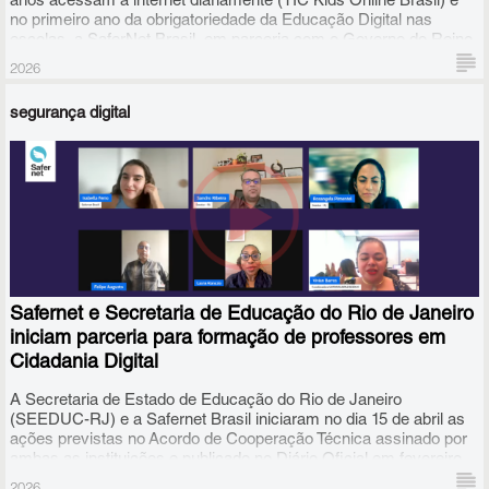
anos acessam a internet diariamente (TIC Kids Online Brasil) e
no primeiro ano da obrigatoriedade da Educação Digital nas
escolas, a SaferNet Brasil, em parceria com o Governo do Reino
Unido, anuncia o lançamento de um novo recurso educacional
2026
gratuito: o caderno de aulas "O que é, o que é: Cidadania Digital?".
segurança digital
Safernet e Secretaria de Educação do Rio de Janeiro
iniciam parceria para formação de professores em
Cidadania Digital
A Secretaria de Estado de Educação do Rio de Janeiro
(SEEDUC-RJ) e a Safernet Brasil iniciaram no dia 15 de abril as
ações previstas no Acordo de Cooperação Técnica assinado por
ambas as instituições e publicado no Diário Oficial em fevereiro
de 2026.