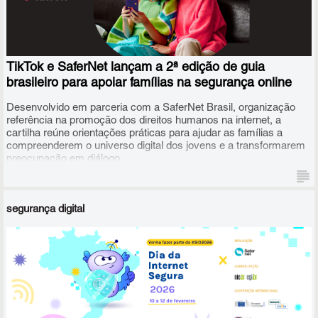
A iniciativa global tem como objetivo envolver diferentes atores,
públicos e privados, na promoção de atividades de
conscientização em torno do uso seguro, consciente e
TikTok e SaferNet lançam a 2ª edição de guia
responsável das tecnologias digitais.
brasileiro para apoiar famílias na segurança online
Desenvolvido em parceria com a SaferNet Brasil, organização
referência na promoção dos direitos humanos na internet, a
cartilha reúne orientações práticas para ajudar as famílias a
compreenderem o universo digital dos jovens e a transformarem
preocupação em diálogo.
segurança digital
O material também traz dicas valiosas para que os responsáveis
possam reconhecer sinais de alerta e encontrar caminhos para
estabelecer acordos claros sobre o uso da tecnologia,