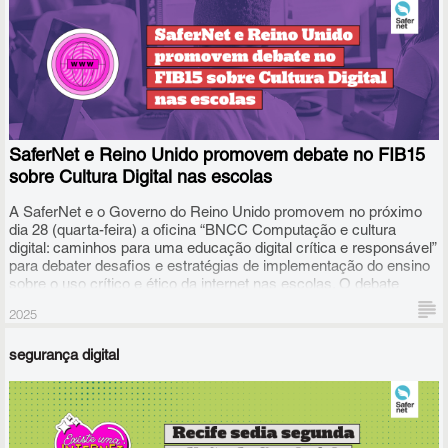
SaferNet e Reino Unido promovem debate no FIB15
sobre Cultura Digital nas escolas
A SaferNet e o Governo do Reino Unido promovem no próximo
dia 28 (quarta-feira) a oficina “BNCC Computação e cultura
digital: caminhos para uma educação digital crítica e responsável”
para debater desafios e estratégias de implementação do ensino
sobre o uso crítico e ético da internet nas escolas. O debate
ocorrerá no FIB15, o 15º Fórum da Internet no Brasil, que será
2025
realizado em Salvador, entre 26 e 30 de maio.
segurança digital