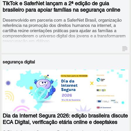
TikTok e SaferNet lançam a 2ª edição de guia
responsável das tecnologias digitais.
brasileiro para apoiar famílias na segurança online
Desenvolvido em parceria com a SaferNet Brasil, organização
referência na promoção dos direitos humanos na internet, a
cartilha reúne orientações práticas para ajudar as famílias a
compreenderem o universo digital dos jovens e a transformarem
preocupação em diálogo.
segurança digital
O material também traz dicas valiosas para que os responsáveis
possam reconhecer sinais de alerta e encontrar caminhos para
estabelecer acordos claros sobre o uso da tecnologia,
respeitando a privacidade e a autonomia progressiva conforme a
maturidade de cada jovem.
Dia da Internet Segura 2026: edição brasileira discute
ECA Digital, verificação etária online e deepfakes