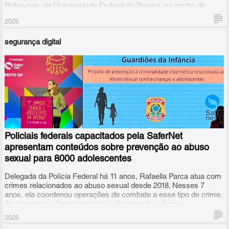
Rebouças, da Universidade Federal do Paraná, no centro de
Curitiba.
2025
segurança digital
Policiais federais capacitados pela SaferNet
apresentam conteúdos sobre prevenção ao abuso
sexual para 8000 adolescentes
Delegada da Polícia Federal há 11 anos, Rafaella Parca atua com
crimes relacionados ao abuso sexual desde 2018. Nesses 7
anos, ela coordenou operações de combate a esse tipo de crime.
Atualmente na Coordenadoria de Repressão a Crimes
Cibernéticos relacionados ao Abuso Sexual Infanto Juvenil da PF,
2025
ela lidera o projeto Guardiões da Infância, que leva policiais às