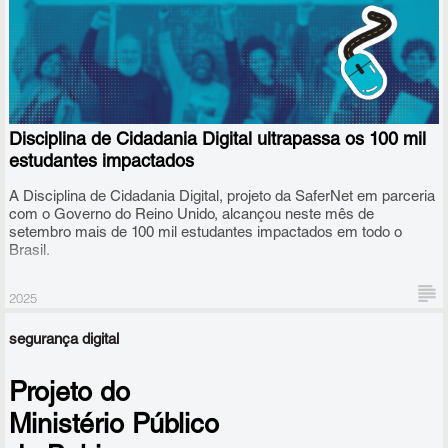
O anúncio do resultado das diversas categorias da premiação
ocorreu nesta quarta-feira (10/09), em cerimônia realizada em
Brasília.
Disciplina de Cidadania Digital ultrapassa os 100 mil
estudantes impactados
A Disciplina de Cidadania Digital, projeto da SaferNet em parceria
com o Governo do Reino Unido, alcançou neste mês de
setembro mais de 100 mil estudantes impactados em todo o
Brasil.
2025
segurança digital
Projeto do
Ministério Público
Mais exatamente, 101.849 estudantes, a maioria do ensino médio,