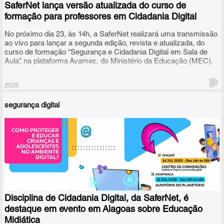
SaferNet lança versão atualizada do curso de
formação para professores em Cidadania Digital
No próximo dia 23, às 14h, a SaferNet realizará uma transmissão
ao vivo para lançar a segunda edição, revista e atualizada, do
curso de formação “Segurança e Cidadania Digital em Sala de
Aula”, na plataforma Avamec, do Ministério da Educação (MEC).
2025
segurança digital
O curso permite que professores de qualquer campo do
conhecimento possam dar aulas da Disciplina de Cidadania
Digital, desenvolvida pela SaferNet e pelo Governo do Reino
Unido, para alunos dos dois últimos anos do Ensino Fundamental
e para os três anos do Ensino Médio.
Disciplina de Cidadania Digital, da SaferNet, é
destaque em evento em Alagoas sobre Educação
Midiática