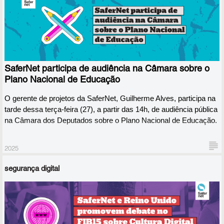
Na última terça-feira (27), o gerente de projetos da SaferNet,
Guilherme Alves, foi convidado pela deputada Tabata Amaral
(PSB-SP) para uma audiência pública na Câmara dos Deputados
SaferNet participa de audiência na Câmara sobre o
sobre o PNE, mais especificamente sobre contribuições para o
objetivo 7 do plano, que trata de Cidadania Digital, conectividade e
Plano Nacional de Educação
tecnologia.
O gerente de projetos da SaferNet, Guilherme Alves, participa na 
tarde dessa terça-feira (27), a partir das 14h, de audiência pública 
na Câmara dos Deputados sobre o Plano Nacional de Educação. 
2025
segurança digital