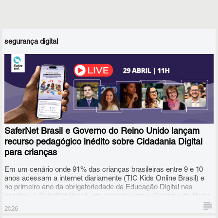
segurança digital
SaferNet Brasil e Governo do Reino Unido lançam
recurso pedagógico inédito sobre Cidadania Digital
para crianças
Em um cenário onde 91% das crianças brasileiras entre 9 e 10
anos acessam a internet diariamente (TIC Kids Online Brasil) e
no primeiro ano da obrigatoriedade da Educação Digital nas
escolas, a SaferNet Brasil, em parceria com o Governo do Reino
Unido, anuncia o lançamento de um novo recurso educacional
2026
gratuito: o caderno de aulas "O que é, o que é: Cidadania Digital?".