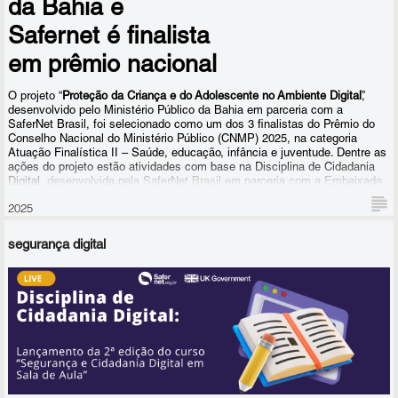
da Bahia e
de 817 escolas de todo o país, a maioria estaduais, em 513
municípios de todas as 27 unidades federativas, tiveram contato
Safernet é finalista
com o conteúdo do projeto desde o início de sua implementação,
em prêmio nacional
em 2023.
O projeto “
Proteção da Criança e do Adolescente no Ambiente Digital
”,
desenvolvido pelo Ministério Público da Bahia em parceria com a
SaferNet Brasil, foi selecionado como um dos 3 finalistas do Prêmio do
Conselho Nacional do Ministério Público (CNMP) 2025, na categoria
Atuação Finalística II – Saúde, educação, infância e juventude. Dentre as
ações do projeto estão atividades com base na
Disciplina de Cidadania
Digital
, desenvolvida pela SaferNet Brasil em parceria com a Embaixada
do Reino Unido.
2025
segurança digital