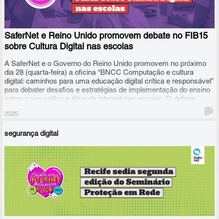
SaferNet e Reino Unido promovem debate no FIB15
sobre Cultura Digital nas escolas
A SaferNet e o Governo do Reino Unido promovem no próximo
dia 28 (quarta-feira) a oficina “BNCC Computação e cultura
digital: caminhos para uma educação digital crítica e responsável”
para debater desafios e estratégias de implementação do ensino
sobre o uso crítico e ético da internet nas escolas. O debate
ocorrerá no FIB15, o 15º Fórum da Internet no Brasil, que será
2025
realizado em Salvador, entre 26 e 30 de maio.
segurança digital