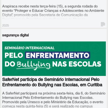
Arapiraca recebe nesta terça-feira (15), a segunda rodada do
evento “Proteger e Educar Crianças e Adolescentes no Ambiente
Digital”, promovido pela Secretaria de Comunicação da
Presidência da República e pelo Governo de Alagoas.
2025
segurança digital
A Disciplina de Cidadania Digital, da SaferNet, que pode ser
aplicada no Ensino Médio e Fundamental, foi destaque na
primeira rodada do evento, nesta segunda (14), em Maceió, e
SaferNet participa de Seminário Internacional Pelo
estará em evidência novamente nesta terça-feira (15) na edição
de Arapiraca, no agreste alagoano.
Enfrentamento do Bullying nas Escolas, em Curitiba
A SaferNet participará na próxima sexta-feira, dia 6, do Seminário
Internacional Pelo Enfrentamento do Bullying nas Escolas.
Promovido pela Unesco e pelo Ministério da Educação, o evento
começa nesta quinta-feira (5) e será realizado no campus