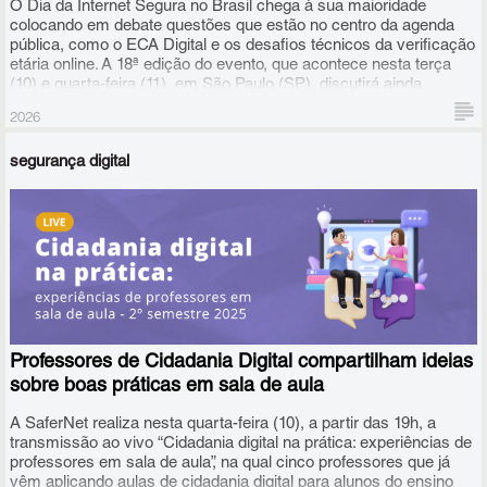
O Dia da Internet Segura no Brasil chega à sua maioridade
colocando em debate questões que estão no centro da agenda
pública, como o ECA Digital e os desafios técnicos da verificação
etária online. A 18ª edição do evento, que acontece nesta terça
(10) e quarta-feira (11), em São Paulo (SP), discutirá ainda
educação e cidadania digital, uso de inteligência artificial na
2026
produção de deepfakes sexuais, riscos de fragmentação da
Internet, caminhos para a construção de um ambiente online
segurança digital
mais seguro e aberto, entre outros temas.
Professores de Cidadania Digital compartilham ideias
sobre boas práticas em sala de aula
A SaferNet realiza nesta quarta-feira (10), a partir das 19h, a
transmissão ao vivo “Cidadania digital na prática: experiências de
professores em sala de aula”, na qual cinco professores que já
vêm aplicando aulas de cidadania digital para alunos do ensino