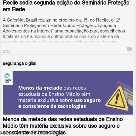
Recife sedia segunda edição do Seminário Proteção
em Rede
A SaferNet Brasil realiza no próximo dia 15, no Recife, o “2º
Seminário Proteção em Rede: Como Proteger Crianças e
Adolescentes na Internet”, uma capacitação para conselheiros
tutelares do município e outros profissionais do sistema de
garantia de direitos da criança e do adolescente e demais
gestores públicos. O evento também está aberto para os
2025
adolescentes e suas famílias e os ajudarão a enfrentar os
desafios da era digital.
segurança digital
Menos da metade das redes estaduais de Ensino
Médio têm matéria exclusiva sobre uso seguro e
consciente de tecnologias
SaferNet Brasil | CNPJ: 07.837.984/0001-09