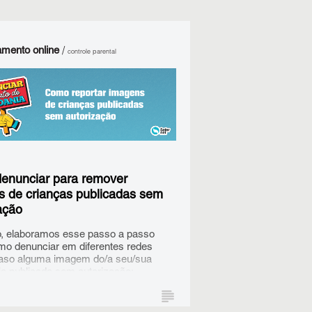
mento online
/
controle parental
enunciar para remover
 de crianças publicadas sem
ação
, elaboramos esse passo a passo
mo denunciar em diferentes redes
caso alguma imagem do/a seu/sua
eja publicada sem autorização: