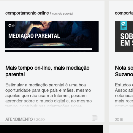
e adolescentes possam fazer um uso
consciente, seguro e ético da internet.
comportamento online
/
comporta
controle parental
Lidar com as tecnologias digitais pode ser
INSTAG
desafiador, por isso a SaferNet deseja
promover reflexões e trazer dicas práticas para
a proteção de crianças e adolescentes em
ambientes digitais.
Mais tempo on-line, mais mediação
Nota so
parental
Suzano
Estimular a mediação parental é uma boa
Estudos 
oportunidade para que pais e mães, mesmo
Associat
aqueles que não usam a Internet, possam
notoried
aprender sobre o mundo digital e, ao mesmo
mais rec
tempo, contribuir nas orientações sobre
promovem
cuidados com estranhos, educação no contato
imprensa
- Acesse 
com os pares, proteção de informações
vasculhar
/
ATENDIMENTO
2020
2019
opção fot
pessoais, zelo com a própria reputação e
sobre su
princípios de cidadania para a vida em
garantind
comportamento online
/
sexting