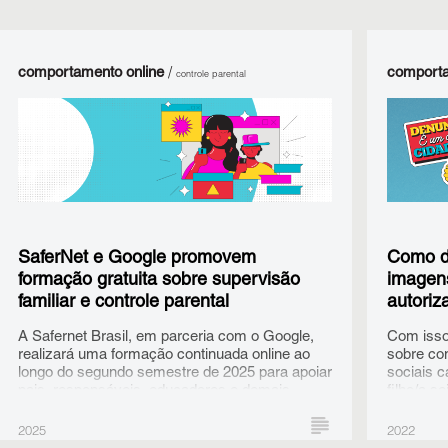
comportamento online
/
comporta
controle parental
SaferNet e Google promovem
Como d
formação gratuita sobre supervisão
imagens
familiar e controle parental
autoriz
A Safernet Brasil, em parceria com o Google,
Com isso
realizará uma formação continuada online ao
sobre co
longo do segundo semestre de 2025 para apoiar
sociais 
pais, responsáveis, educadores e demais
filho/a s
pessoas interessadas na conscientização
sobre supervisão familiar e ferramentas de
2025
2022
controle parental, essenciais para que crianças