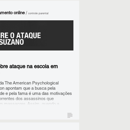
mento online
/
controle parental
RAM:
bre ataque na escola em
da The American Psychological
ion apontam que a busca pela
ade e pela fama é uma das motivações
orrentes dos assassinos que
 massacres. Assim, quando a
 decide concentrar seus esforços em
o link https://bit.ly/3tRhvqK e clique na
 a vida do criminoso e especular
o;
as intenções, ela está exatamente
o a visibilidade que o assassino