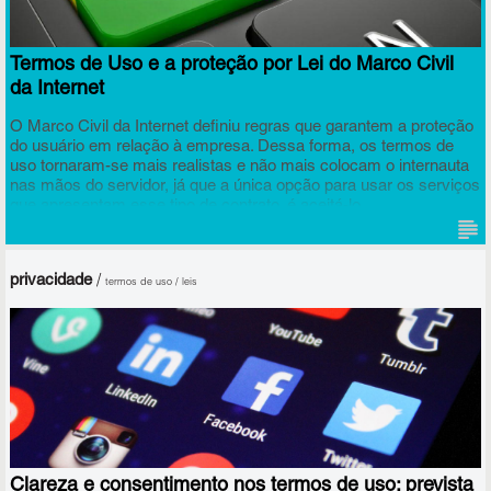
Termos de Uso e a proteção por Lei do Marco Civil
da Internet
O Marco Civil da Internet definiu regras que garantem a proteção
do usuário em relação à empresa. Dessa forma, os termos de
uso tornaram-se mais realistas e não mais colocam o internauta
nas mãos do servidor, já que a única opção para usar os serviços
que apresentam esse tipo de contrato, é aceitá-lo.
privacidade
/
termos de uso / leis
Clareza e consentimento nos termos de uso: prevista